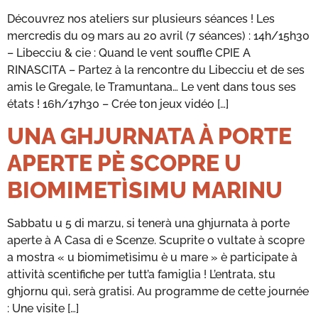
Découvrez nos ateliers sur plusieurs séances ! Les
mercredis du 09 mars au 20 avril (7 séances) : 14h/15h30
– Libecciu & cie : Quand le vent souffle CPIE A
RINASCITA – Partez à la rencontre du Libecciu et de ses
amis le Gregale, le Tramuntana… Le vent dans tous ses
états ! 16h/17h30 – Crée ton jeux vidéo […]
UNA GHJURNATA À PORTE
APERTE PÈ SCOPRE U
BIOMIMETÌSIMU MARINU
Sabbatu u 5 di marzu, si tenerà una ghjurnata à porte
aperte à A Casa di e Scenze. Scuprite o vultate à scopre
a mostra « u biomimetìsimu è u mare » è participate à
attività scentìfiche per tutt’a famiglia ! L’entrata, stu
ghjornu quì, serà gratisi. Au programme de cette journée
: Une visite […]