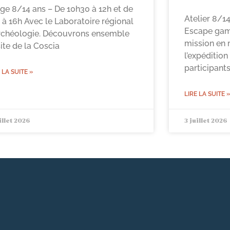
ge 8/14 ans – De 10h30 à 12h et de
Atelier 8/1
 à 16h Avec le Laboratoire régional
Escape game
rchéologie. Découvrons ensemble
mission en m
site de la Coscia
l’expédition
participant
 LA SUITE »
LIRE LA SUITE »
illet 2026
3 juillet 2026