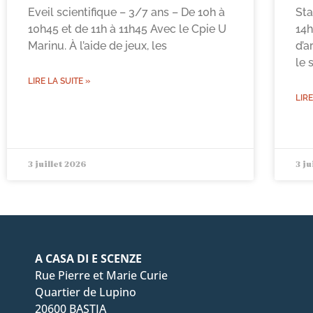
Eveil scientifique – 3/7 ans – De 10h à
Sta
10h45 et de 11h à 11h45 Avec le Cpie U
14h
Marinu. À l’aide de jeux, les
d’a
le 
LIRE LA SUITE »
LIRE
3 juillet 2026
3 ju
A CASA DI E SCENZE
Rue Pierre et Marie Curie
Quartier de Lupino
20600 BASTIA