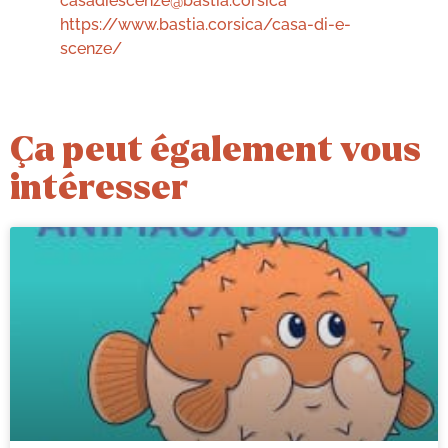
casadiescenze@bastia.corsica
https://www.bastia.corsica/casa-di-e-
scenze/
Ça peut également vous
intéresser