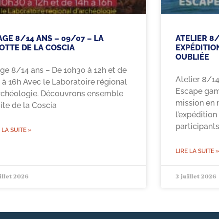
AGE 8/14 ANS – 09/07 – LA
ATELIER 8/
OTTE DE LA COSCIA
EXPÉDITION
OUBLIÉE
ge 8/14 ans – De 10h30 à 12h et de
Atelier 8/1
 à 16h Avec le Laboratoire régional
Escape game
rchéologie. Découvrons ensemble
mission en m
site de la Coscia
l’expédition
participant
 LA SUITE »
LIRE LA SUITE »
illet 2026
3 juillet 2026