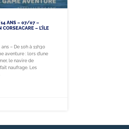
14 ANS – 07/07 –
 CORSEACARE – L’ÎLE
4 ans – De 10h à 11h30
 aventure : lors d’une
er, le navire de
 fait naufrage. Les
s