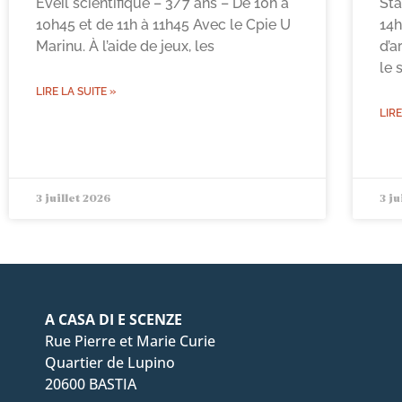
Eveil scientifique – 3/7 ans – De 10h à
Sta
10h45 et de 11h à 11h45 Avec le Cpie U
14h
Marinu. À l’aide de jeux, les
d’a
le 
LIRE LA SUITE »
LIRE
3 juillet 2026
3 ju
A CASA DI E SCENZE
Rue Pierre et Marie Curie
Quartier de Lupino
20600 BASTIA