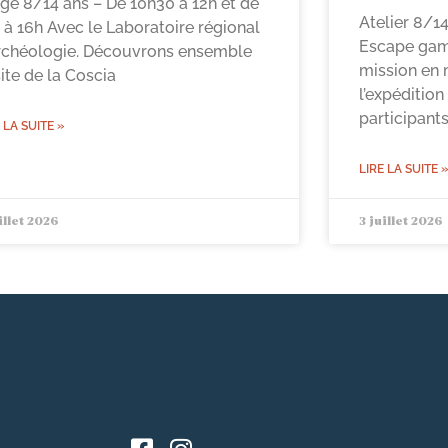
ge 8/14 ans – De 10h30 à 12h et de
Atelier 8/1
 à 16h Avec le Laboratoire régional
Escape game
rchéologie. Découvrons ensemble
mission en m
site de la Coscia
l’expédition
participant
 LA SUITE »
LIRE LA SUITE »
illet 2026
3 juillet 2026